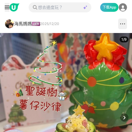
下載App
海馬媽媽
2025/12/20
1
/
9
Next