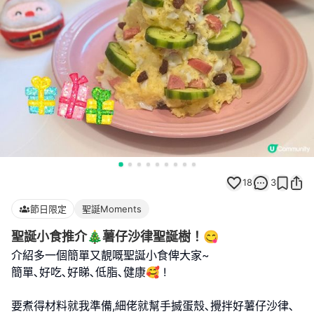
18
3
節日限定
聖誕Moments
聖誕小食推介🎄薯仔沙律聖誕樹！😋
介紹多一個簡單又靚嘅聖誕小食俾大家~
簡單､好吃､好睇､低脂､健康🥰 !
要煮得材料就我準備,細佬就幫手搣蛋殼､攪拌好薯仔沙律､