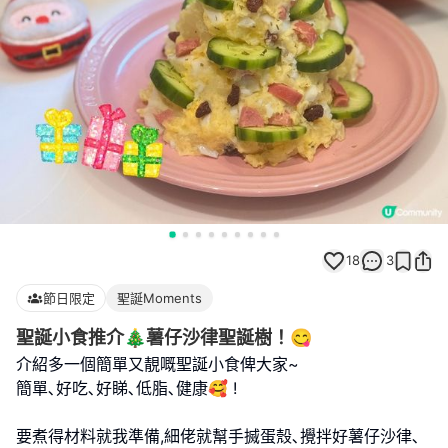
18
3
節日限定
聖誕Moments
聖誕小食推介🎄薯仔沙律聖誕樹！😋
介紹多一個簡單又靚嘅聖誕小食俾大家~
簡單､好吃､好睇､低脂､健康🥰 !
要煮得材料就我準備,細佬就幫手搣蛋殼､攪拌好薯仔沙律､