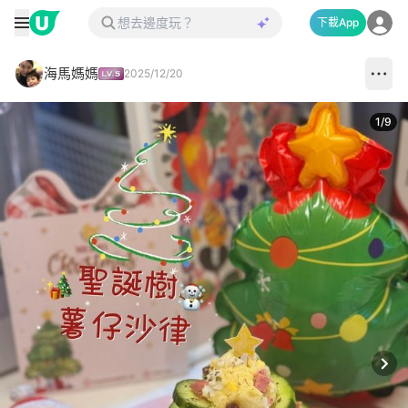
下載App
海馬媽媽
2025/12/20
1
/
9
Next