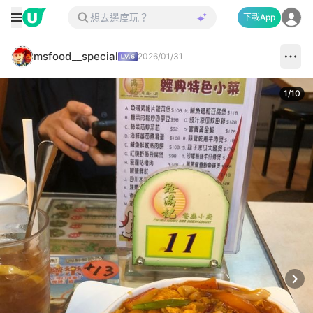
下載App
msfood__special
2026/01/31
1
/
10
Next