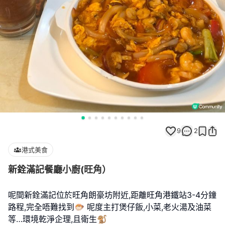
9
2
港式美食
新銓滿記餐廳小廚(旺角）
呢間新銓滿記位於旺角朗豪坊附近,距離旺角港鐵站3-4分鐘
路程,完全唔難找到🐡 呢度主打煲仔飯,小菜,老火湯及油菜
等…環境乾淨企理,且衛生🐒