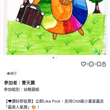
0
0
親子
參加者：曹天翼
參加組別：幼稚園組
【❤️讚好即投票】立即Like Post，支持Chill級小畫家贏走
「最高人氣獎」🎨！