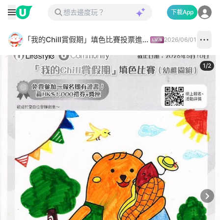
下載App
「我的Chill賞假期」填色比賽投票進行中✅
2026/06/01
1
/
2
Next