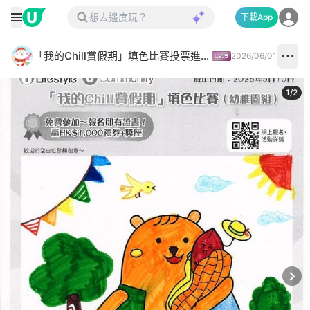
下載App
「我的Chill賞假期」填色比賽投票進行中✅
2026/06/01
1
/
2
Next