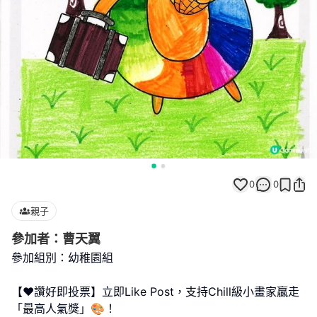
0
0
親子
參加者：曹天翼
參加組別：幼稚園組
【❤️讚好即投票】立即Like Post，支持Chill級小畫家贏走
「最高人氣獎」🎨！