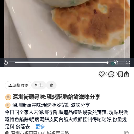
Loaded
:
Replay
Unmute
Full
100.00%
8
0
深圳攻略
打卡
食
🫓 深圳街頭尋味:現烤酥脆餡餅滋味分享
🫓 深圳街頭尋味:現烤酥脆餡餅滋味分享
今日同全家人去深圳行街,順道品嚐咗幾款熱辣辣､現點現做
嘅特色餡餅!呢度嘅餅皮同內餡火候都控制得啱啱好,份量幾
足料,食落去
...
更多
深圳市福田區中心城福華三路