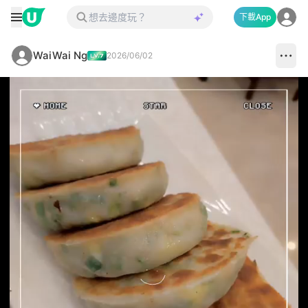
下載App
WaiWai Ng
2026/06/02