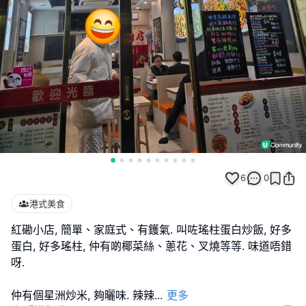
6
0
港式美食
紅磡小店, 簡單、家庭式、有鑊氣. 叫咗瑤柱蛋白炒飯, 好多
蛋白, 好多瑤柱, 仲有啲椰菜絲、蔥花、叉燒等等. 味道唔錯
呀.
仲有個星洲炒米, 夠曬味. 辣辣
...
更多