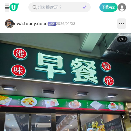
下載App
ewa.tobey.coco
2026/01/03
1
/
10
Next