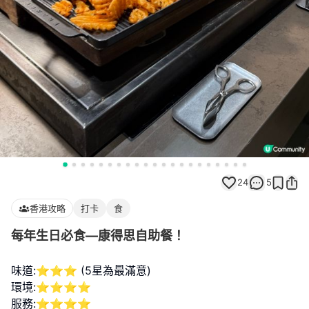
24
5
香港攻略
打卡
食
每年生日必食—康得思自助餐！
味道:⭐⭐⭐ (5星為最滿意)
環境:⭐⭐⭐⭐
服務:⭐⭐⭐⭐