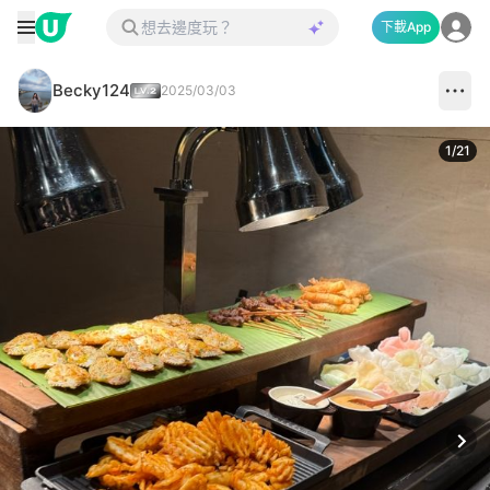
下載App
Becky124
2025/03/03
1
/
21
Next