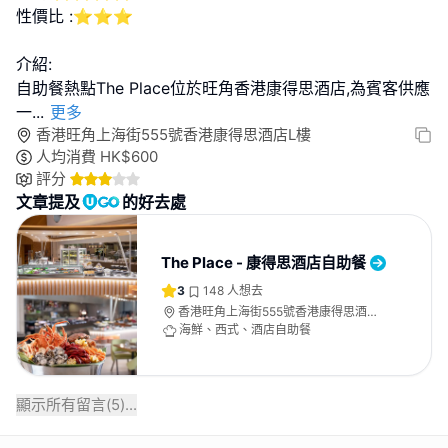
性價比 :⭐⭐⭐
介紹:
自助餐熱點The Place位於旺角香港康得思酒店,為賓客供應
一
...
更多
香港旺角上海街555號香港康得思酒店L樓
人均消費
HK$
600
評分
文章提及
的好去處
The Place - 康得思酒店自助餐
3
148
人想去
香港旺角上海街555號香港康得思酒店L
樓
海鮮、西式、酒店自助餐
顯示所有留言(
5
)...