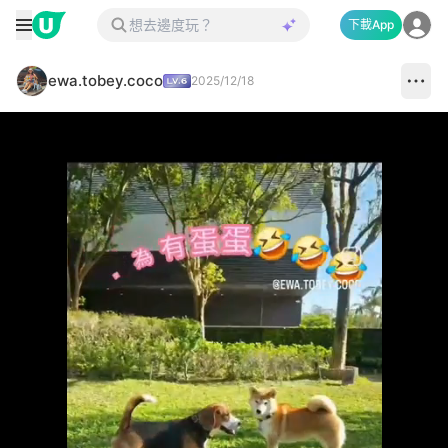
下載App
ewa.tobey.coco
2025/12/18