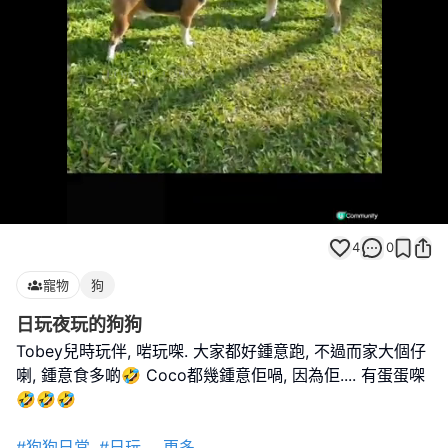
Loaded
:
Unmute
100.00%
4
0
寵物
狗
日玩夜玩的狗狗
Tobey兒時玩伴, 啱玩㗎. 大家都好鍾意跑, 不過而家大個仔
喇, 鍾意食多啲🤣 Coco都幾鍾意佢喎, 因為佢.... 有蛋蛋㗎
🤣🤣🤣
#狗狗日常
#日玩
...
更多