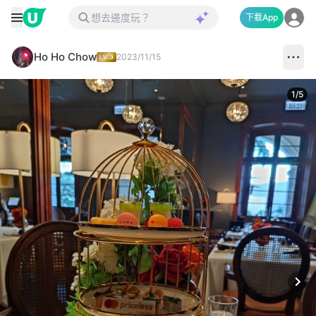
下載App
Ho Ho Chow
2023/11/15
1
/
5
Next