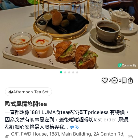
8
2
Afternoon Tea Set
歐式風情悠閒tea
一直都想係1881 LUMA食tea終於撞正priceless 有特價，
因為突然有啲事晏左到，最後啱啱趕得切last order ,職員
都好細心安排最入嘅枱畀我
...
更多
G/F, FWD House, 1881, Main Building, 2A Canton Rd,