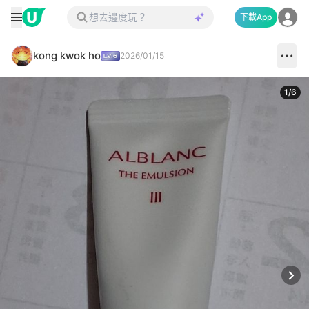
下載App
kong kwok ho
2026/01/15
1
/
6
Next