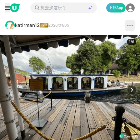
下載App
katirman12
2026/01/05
1
/
6
Next