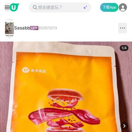
下載App
Sasabb
2025/12/13
1
/
4
Next