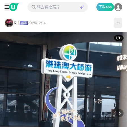
下載App
K.L
2025/12/14
1
/
11
Next