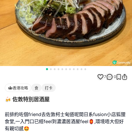
7
0
香港攻略
食
打卡
🍻 佐敦特別居酒屋
前排約咗個friend去佐敦柯士甸道呢間日系fusion小店狐狸
食堂,一入門口已經feel到濃濃居酒屋feel🏮,環境唔大但好
有親切感🤩