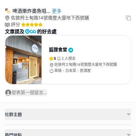
🍢 啤酒樂炸墨魚咀
...
更多
佐敦柯士甸路14號僑豐大廈地下西號舖
評分
文章提及
的好去處
狐狸食堂
5
2
人想去
佐敦柯士甸路14號僑豐大廈地下西號舖
串燒、日本菜、居酒屋
發表第一個留言...
社群主題
熱門地點