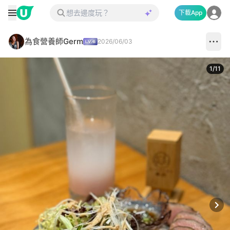
下載App
為食營養師Germ
2026/06/03
1
/
11
Next