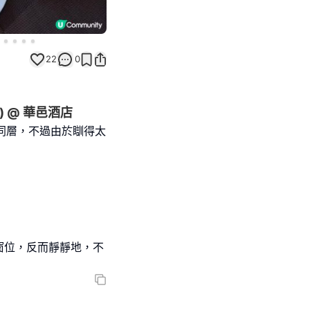
22
0
) @ 華邑酒店
同層，不過由於瞓得太
窗位，反而靜靜地，不