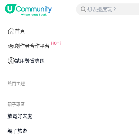
首頁
創作者合作平台
試用獎賞專區
熱門主題
親子專區
放電好去處
親子旅遊