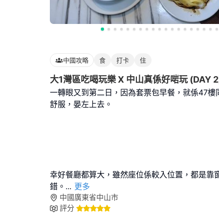
中國攻略
食
打卡
住
大1灣區吃喝玩樂 X 中山真係好啱玩 (DAY 2
一轉眼又到第二日，因為套票包早餐，就係47樓
舒服，晏左上去。
幸好餐廳都算大，雖然座位係較入位置，都是靠
錯。
...
更多
中國廣東省中山市
評分