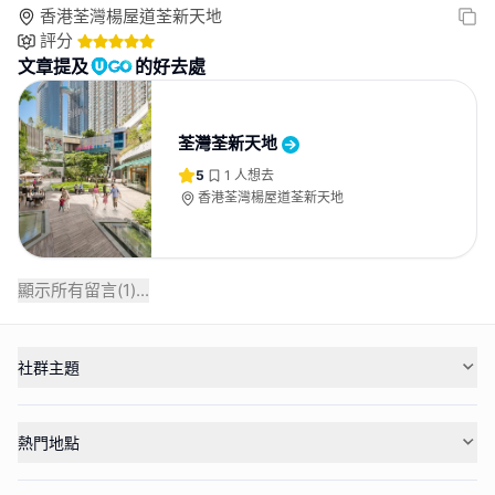
香港荃灣楊屋道荃新天地
評分
文章提及
的好去處
荃灣荃新天地
5
1
人想去
香港荃灣楊屋道荃新天地
顯示所有留言(
1
)...
社群主題
熱門地點