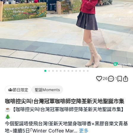
26
1
節日限定
聖誕Moments
咖啡控尖叫!台灣冠軍咖啡師空降荃新天地聖誕市集
☕️【咖啡控尖叫!台灣冠軍咖啡師空降荃新天地聖誕市集】
🎄
今個聖誕唔使飛台灣!荃新天地變身咖啡香×黑膠音樂文青基
地~連續5日｢Winter Coffee Mar
...
更多