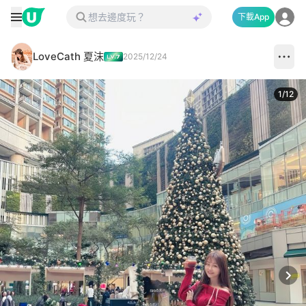
下載App
LoveCath 夏沫
2025/12/24
1
/
12
Next