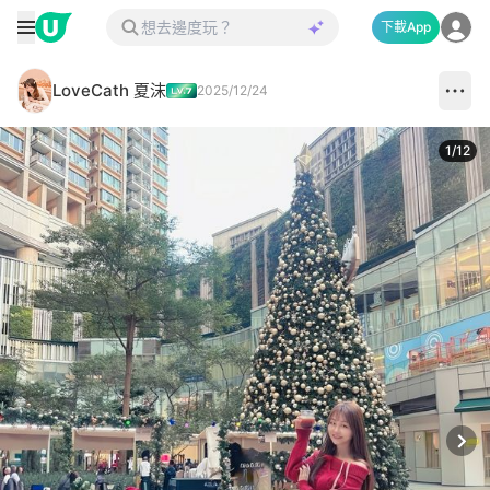
下載App
LoveCath 夏沫
2025/12/24
1
/
12
Next