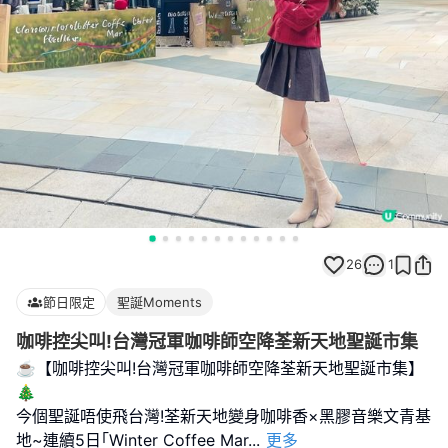
26
1
節日限定
聖誕Moments
咖啡控尖叫!台灣冠軍咖啡師空降荃新天地聖誕市集
☕️【咖啡控尖叫!台灣冠軍咖啡師空降荃新天地聖誕市集】
🎄
今個聖誕唔使飛台灣!荃新天地變身咖啡香×黑膠音樂文青基
地~連續5日｢Winter Coffee Mar
...
更多