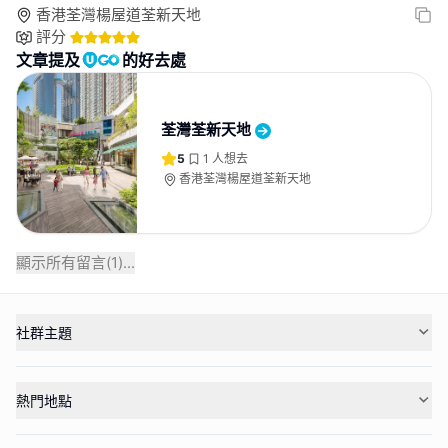
香港荃灣楊屋道荃新天地
評分
文章提及
的好去處
荃灣荃新天地
5
1
人想去
香港荃灣楊屋道荃新天地
顯示所有留言(
1
)...
社群主題
熱門地點