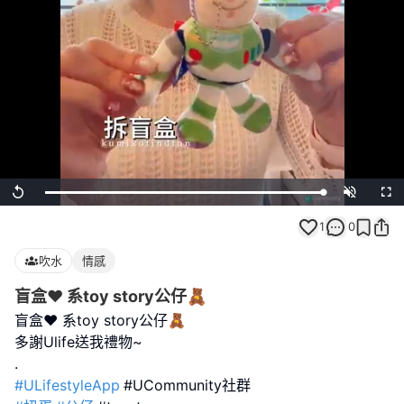
Loaded
:
Replay
Unmute
Full
100.00%
1
0
吹水
情感
盲盒♥️ 系toy story公仔🧸
盲盒♥️ 系toy story公仔🧸
多謝Ulife送我禮物~
#ULifestyleApp