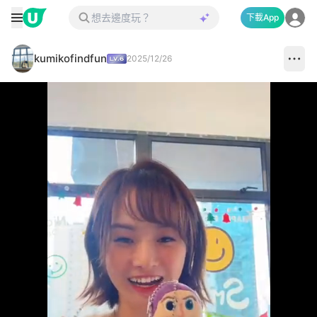
下載App
kumikofindfun
2025/12/26