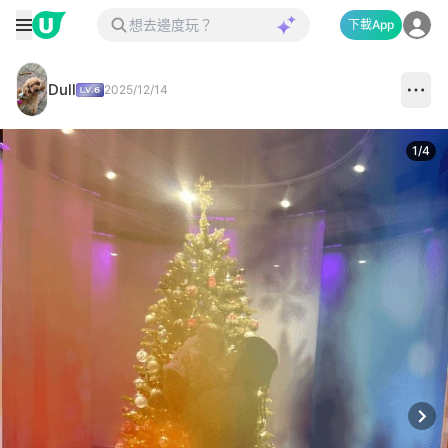
下載App
Dull
2025/12/14
1
/
4
Next