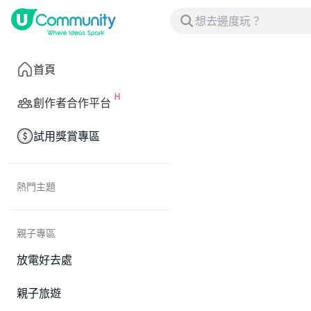
首頁
創作者合作平台
試用獎賞專區
熱門主題
親子專區
放電好去處
親子旅遊