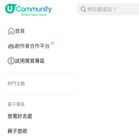
首頁
創作者合作平台
試用獎賞專區
熱門主題
親子專區
放電好去處
親子旅遊