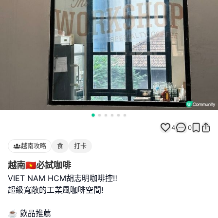
4
0
越南攻略
食
打卡
越南🇻🇳必試咖啡
VIET NAM HCM胡志明咖啡控‼️
超級寬敞的工業風咖啡空間!
☕️ 飲品推薦