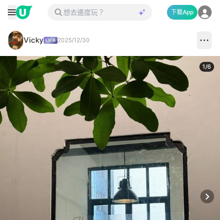
下載App
Vicky
2025/12/30
1
/
6
Next