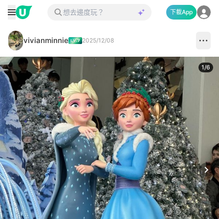
下載App
vivianminnie
2025/12/08
1
/
6
Next