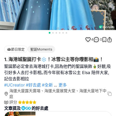
4
0
節日限定
聖誕Moments
1. 海港城聖誕打卡❄️！冰雪公主等你嚟影相📸！
聖誕節必定會去海港城打卡,因為他們的聖誕裝飾🎍好靚,吸
引好多人去打卡影相｡而今年就有冰雪公主 Elsa 陪伴大家,
#UCreator
#好去處
#全新
...
更多
海運大廈露天廣場、海運大廈展覽大堂、海運大廈地下中
庭
評分
文章提及
的好去處