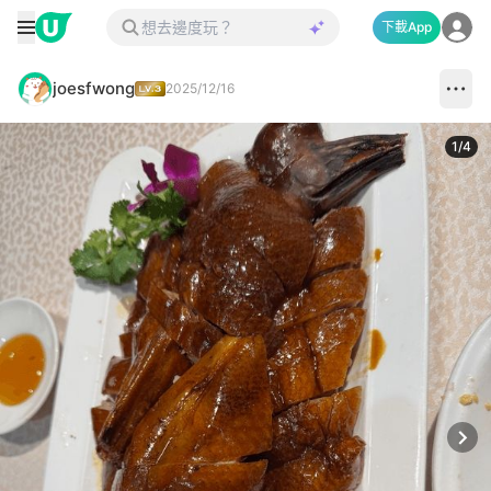
下載App
joesfwong
2025/12/16
1
/
4
Next