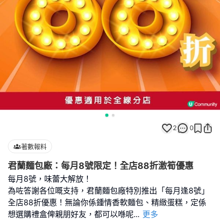
2
0
著數報料
君蘭麵包廠：每月8號限定！全店88折激筍優惠
每月8號，味蕾大解放！
為咗答謝各位嘅支持，君蘭麵包廠特別推出「每月逢8號」
全店88折優惠！無論你係鍾情香軟麵包、精緻蛋糕，定係
想選購禮盒俾親朋好友，都可以喺呢
...
更多