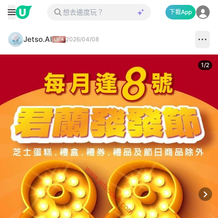
下載App
Jetso.AI
2026/04/08
1
/
2
Next