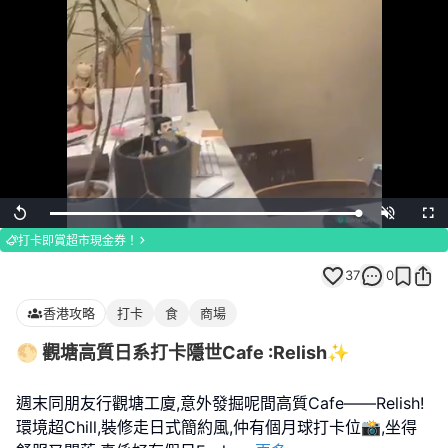
Loaded
:
Replay
Unmute
Full
100.00%
打卡即賞超市現金券！
37
0
香港攻略
打卡
食
商場
🌕 觀塘高質日系打卡隱世Cafe :Relish✨
週末同朋友行觀塘工廈,意外發掘呢間高質Cafe——Relish!
環境超Chill,裝修走日式簡約風,仲有個月球打卡位📸,坐得