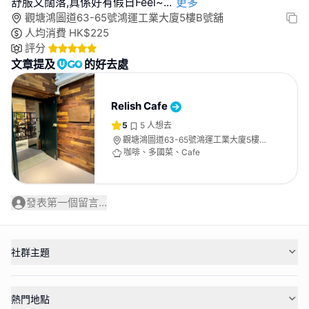
舒服又闊落,真係好有假日Feel~
...
更多
觀塘鴻圖道63-65號鴻運工業大廈5樓B號舖
人均消費
HK$
225
評分
文章提及
的好去處
Relish Cafe
5
5
人想去
觀塘鴻圖道63-65號鴻運工業大廈5樓B
號舖
咖啡、多國菜、Cafe
發表第一個留言...
社群主題
熱門地點