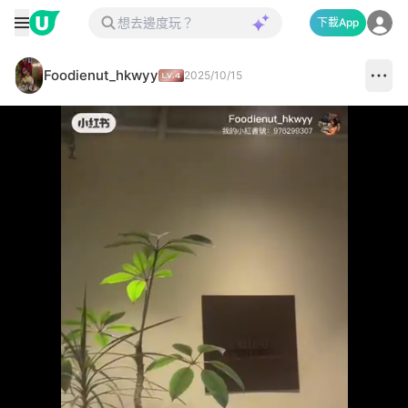
下載App
Foodienut_hkwyy
2025/10/15