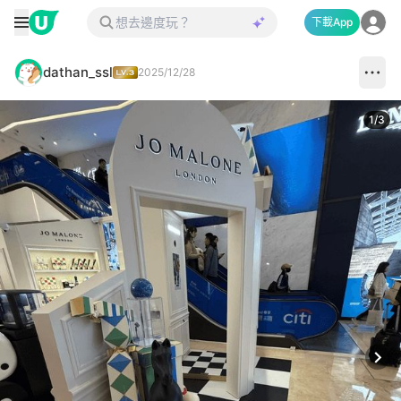
下載App
dathan_ssl
2025/12/28
1
/
3
Next