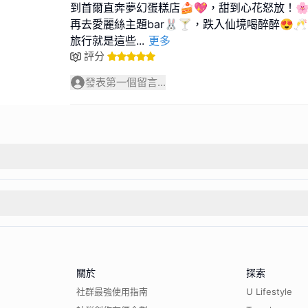
到首爾直奔夢幻蛋糕店🍰💖，甜到心花怒放！
再去愛麗絲主題bar🐰🍸，跌入仙境喝醉醉😍🥂
旅行就是這些
...
更多
評分
發表第一個留言...
關於
探索
社群最強使用指南
U Lifestyle