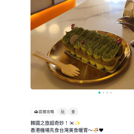
首爾攻略
玩
食
韓國之旅超奇妙！🇰🇷✨
香港機場先食台灣美食暖胃～🍜❤️