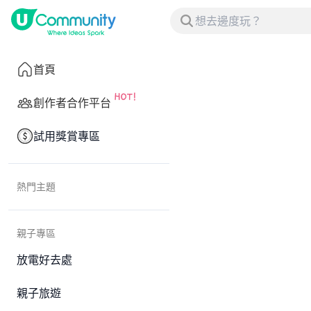
首頁
創作者合作平台
試用獎賞專區
熱門主題
親子專區
放電好去處
親子旅遊