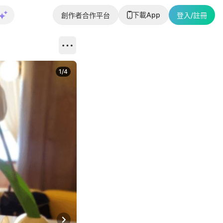
下載App
創作者合作平台
登入/註冊
1
/
4