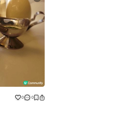
Next slide
0
0