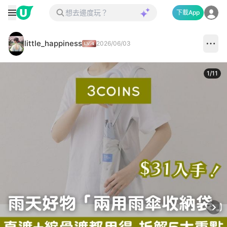
下載App
little_happiness
2026/06/03
1
/
11
Next