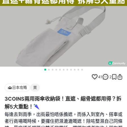
41
2
日本攻略
買
3COINS兩用雨傘收納袋！直遮、縮骨遮都用得？拆
解5大重點！🌂
每逢去到雨季，出街最怕唔係擔遮，而係入到室內、搭車或
者行商場嘅時候，要攞住把濕漉漉嘅遮！除咗整濕自己同條