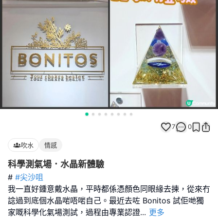
7
0
吹水
情感
科學測氣場．水晶新體驗
#
#尖沙咀
我一直好鍾意戴水晶，平時都係憑顏色同眼緣去揀，從來冇
諗過到底個水晶啱唔啱自己。最近去咗 Bonitos 試佢哋獨
家嘅科學化氣場測試，過程由專業認證
...
更多