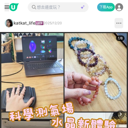
下載App
katkat_life
2025/12/20
1
/
8
Next