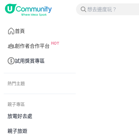
首頁
創作者合作平台
試用獎賞專區
熱門主題
親子專區
放電好去處
親子旅遊