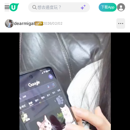
下載App
dearmigal
2026/02/02