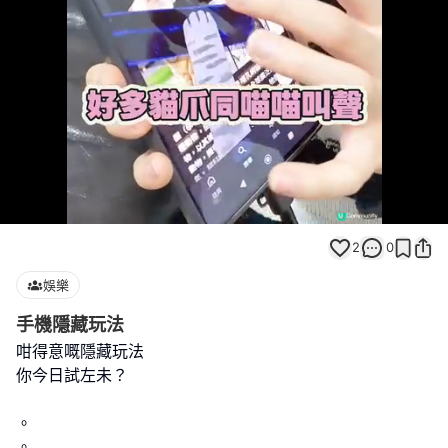
Loaded
:
Unmute
67.42%
2
0
娛樂
手機隱藏玩法
咁得意嘅隱藏玩法
你今日試左未？
。
。