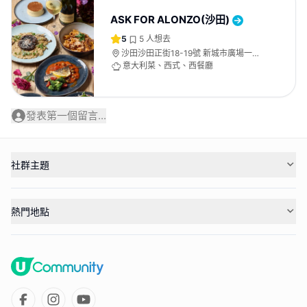
ASK FOR ALONZO(沙田)
5
5
人想去
沙田沙田正街18-19號 新城市廣場一期 1
樓165A號舖
意大利菜、西式、西餐廳
發表第一個留言...
社群主題
熱門地點