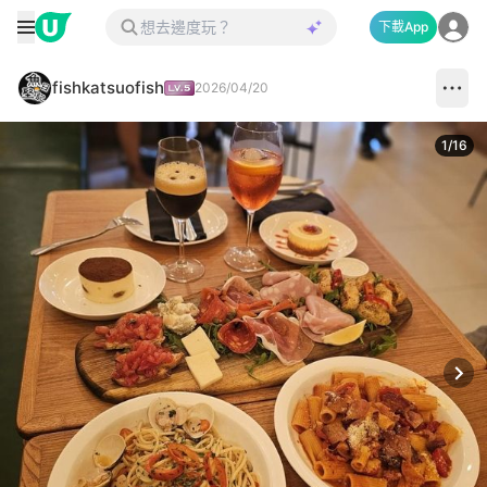
下載App
fishkatsuofish
2026/04/20
1
/
16
Next