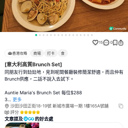
15
0
香港攻略
商場
打卡
食
[意大利高質Brunch Set]
同朋友行到攰攰地，見到呢間餐廳裝修簡潔舒適，而且仲有
Brunch供應，二話不說入去試下。
Auntie Maria's Brunch Set 每位$288
3
...
更多
沙田沙田正街18-19號 新城市廣場一期 1樓165A號舖
評分
文章提及
的好去處