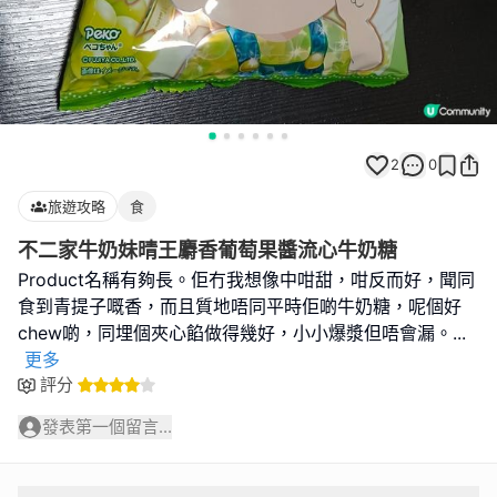
2
0
旅遊攻略
食
不二家牛奶妹晴王麝香葡萄果醬流心牛奶糖
Product名稱有夠長。佢冇我想像中咁甜，咁反而好，聞同
食到青提子嘅香，而且質地唔同平時佢啲牛奶糖，呢個好
chew啲，同埋個夾心餡做得幾好，小小爆漿但唔會漏。
...
更多
評分
發表第一個留言...