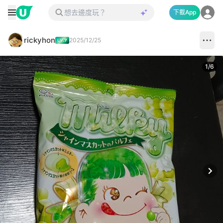
下載App
rickyhon
2025/12/25
1
/
6
Next