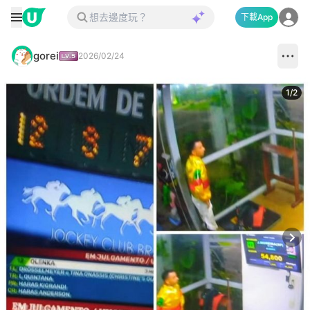
下載App
gorei
2026/02/24
1
/
2
Next