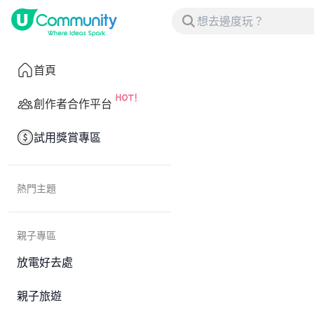
首頁
創作者合作平台
試用獎賞專區
熱門主題
親子專區
放電好去處
親子旅遊