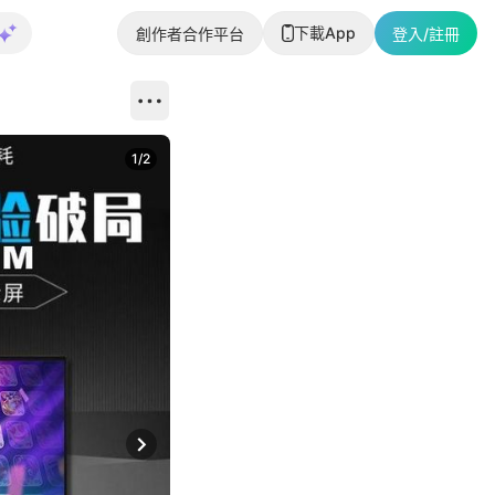
下載App
創作者合作平台
登入/註冊
1
/
2
即睇更多社
Next slide
返回帖文