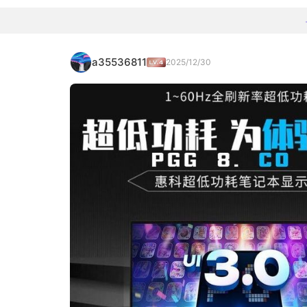
a35536811
2025/12/30