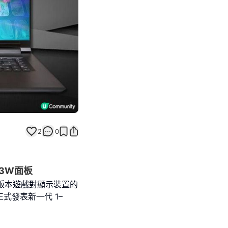
2
0
13W面板
0版本遊戲對顯示裝置的
式發表新一代 1–