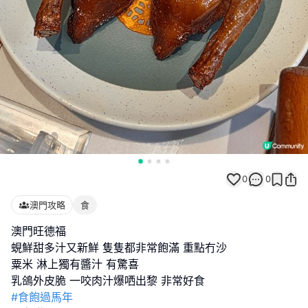
0
0
澳門攻略
食
澳門旺德福
蜆鮮甜多汁又新鮮 隻隻都非常飽滿 重點冇沙
粟米 淋上獨有醬汁 有驚喜
#食飽過馬年