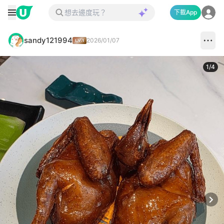
下載App
sandy121994
2026/01/07
1
/
4
Next