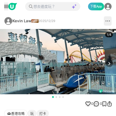
下載App
Kevin Law
2025/12/29
1
/
4
Next
0
0
香港攻略
玩
打卡