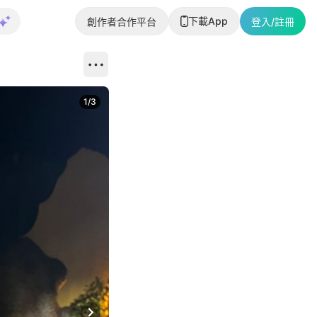
下載App
創作者合作平台
登入/註冊
1
/
3