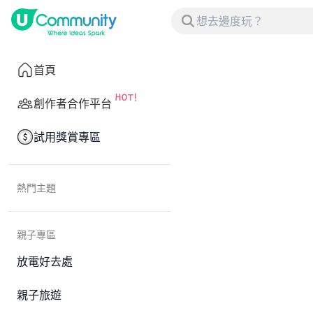
首頁
創作者合作平台
試用獎賞專區
熱門主題
親子專區
放電好去處
親子旅遊