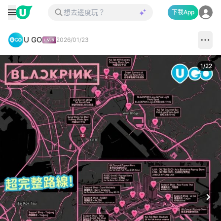
下載App
U GO
2026/01/23
1
/
22
Next