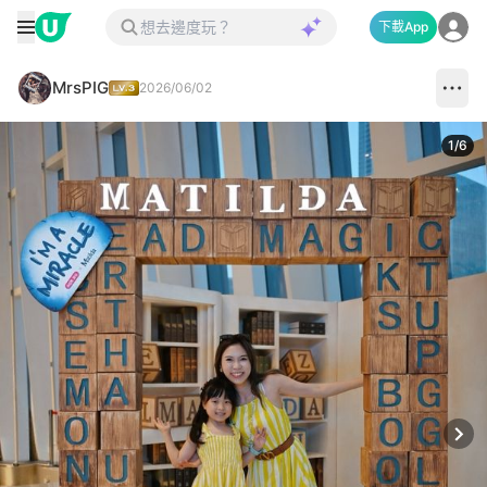
下載App
MrsPIG
2026/06/02
1
/
6
Next