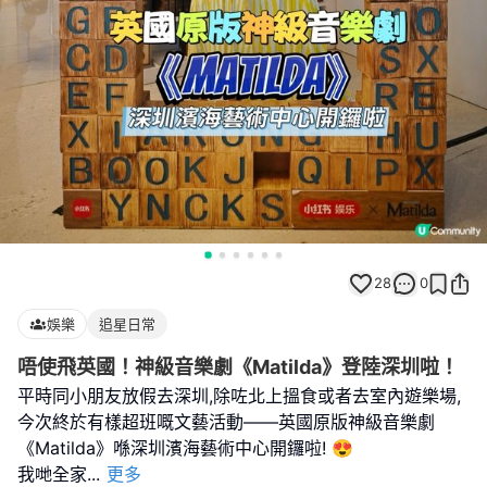
28
0
娛樂
追星日常
唔使飛英國！神級音樂劇《Matilda》登陸深圳啦！
平時同小朋友放假去深圳,除咗北上搵食或者去室內遊樂場,
今次終於有樣超班嘅文藝活動——英國原版神級音樂劇
《Matilda》喺深圳濱海藝術中心開鑼啦! 😍
我哋全家
...
更多