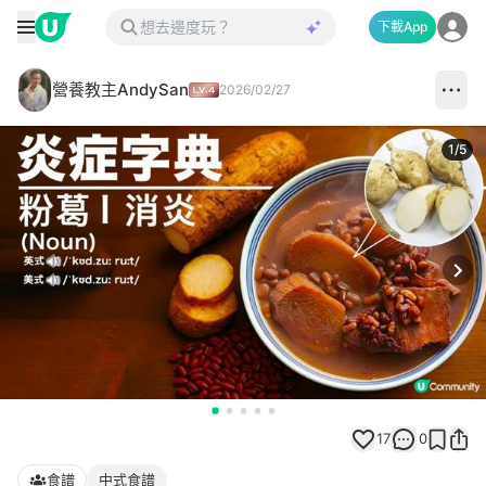
下載App
營養教主AndySan
2026/02/27
1
/
5
Next
17
0
食譜
中式食譜