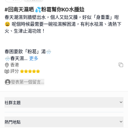
#回南天濕晒 💦粉葛幫你KO水腫攰
春天潮濕到牆壁出水，個人又攰又腫，好似「身重重」咁
😩 呢個時候最需要一碗祛濕解困湯，有利水祛濕、清熱下
火、生津止渴功效！
春困要飲「粉葛」湯🌨️
🌨️春天濕
...
更多
香港
評分
發表第一個留言...
社群主題
熱門地點