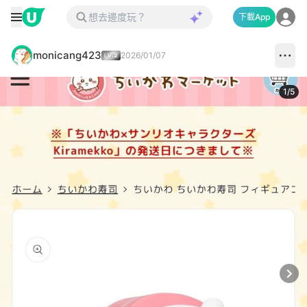
下載App
monicang423
2026/01/07
1
/
5
Next