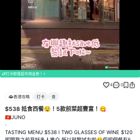
Loaded
:
Unmute
100.00%
打卡即賞超市現金券！
4
0
香港攻略
打卡
食
$538 抵食西餐🤤！5款前菜超豐富！😋
🇭🇰JUNO
·
TASTING MENU $538 l TWO GLASSES OF WINE $120
呢間我之前見好多人推介 所以就黎試左啦😌佢呢個餐有5
...