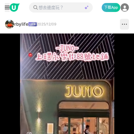
下載App
rbylife
2025/12/09