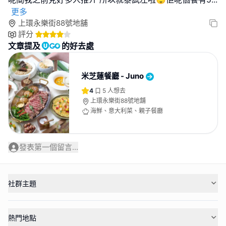
更多
上環永樂街88號地舖
評分
文章提及
的好去處
米芝蓮餐廳 - Juno
4
5
人想去
上環永樂街88號地舖
海鮮、意大利菜、親子餐廳
發表第一個留言...
社群主題
熱門地點