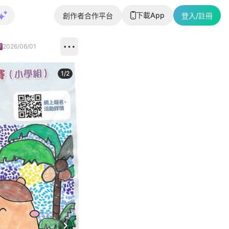
下載App
創作者合作平台
登入/註冊
2026/06/01
1
/
2
即睇更多社