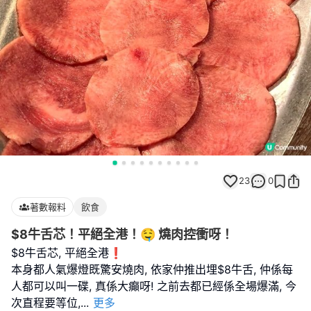
23
0
著數報料
飲食
$8牛舌芯！平絕全港！🤤 燒肉控衝呀！
$8牛舌芯, 平絕全港❗️
本身都人氣爆燈既驚安燒肉, 依家仲推出埋$8牛舌, 仲係每
人都可以叫一碟, 真係大癲呀! 之前去都已經係全場爆滿, 今
次直程要等位,
...
更多