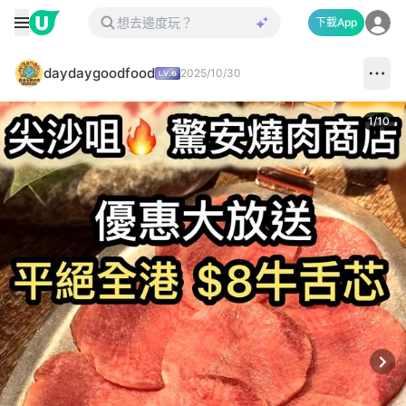
下載App
daydaygoodfood
2025/10/30
1
/
10
Next