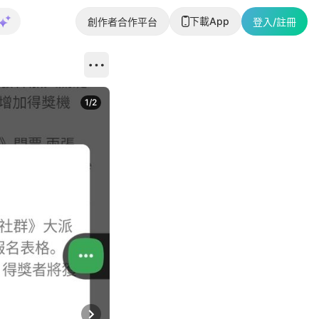
下載App
創作者合作平台
登入/註冊
1
/
2
即睇更多社