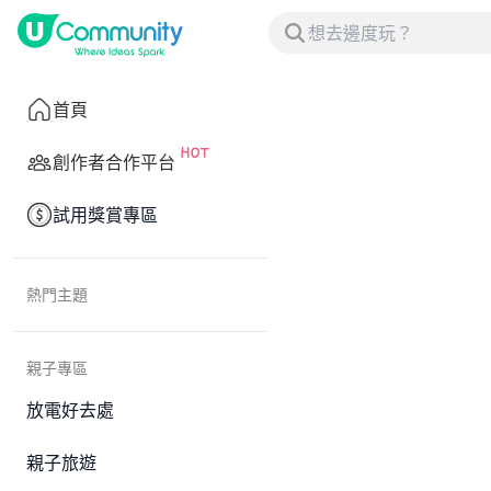
首頁
創作者合作平台
試用獎賞專區
熱門主題
親子專區
放電好去處
親子旅遊