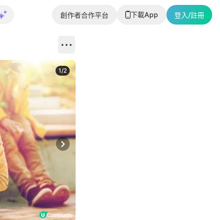
下載App
創作者合作平台
登入/註冊
1
/
2
即睇更多社
Next slide
返回帖文