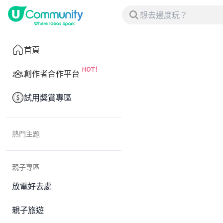
首頁
創作者合作平台
試用獎賞專區
熱門主題
親子專區
放電好去處
親子旅遊