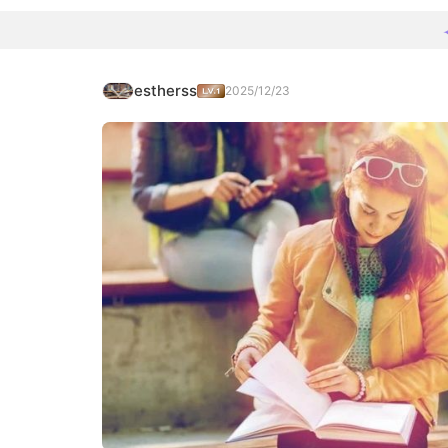
estherss
2025/12/23