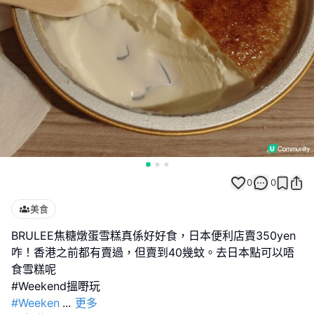
0
0
美食
BRULEE焦糖燉蛋雪糕真係好好食，日本便利店賣350yen
咋！香港之前都有賣過，但賣到40幾蚊。去日本點可以唔
食雪糕呢
#Weeken
...
更多