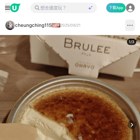
下載App
cheungching115
2025/06/21
1
/
3
Next